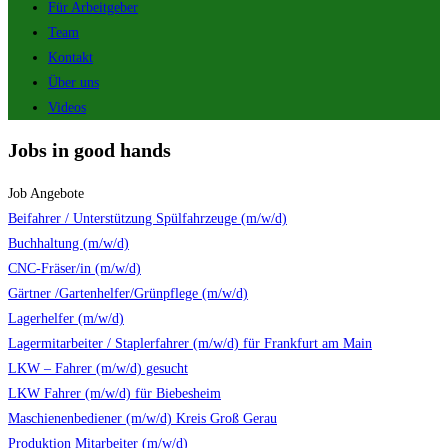
Für Arbeitgeber
Team
Kontakt
Über uns
Videos
Jobs in good hands
Job Angebote
Beifahrer / Unterstützung Spülfahrzeuge (m/w/d)
Buchhaltung (m/w/d)
CNC-Fräser/in (m/w/d)
Gärtner /Gartenhelfer/Grünpflege (m/w/d)
Lagerhelfer (m/w/d)
Lagermitarbeiter / Staplerfahrer (m/w/d) für Frankfurt am Main
LKW – Fahrer (m/w/d) gesucht
LKW Fahrer (m/w/d) für Biebesheim
Maschienenbediener (m/w/d) Kreis Groß Gerau
Produktion Mitarbeiter (m/w/d)