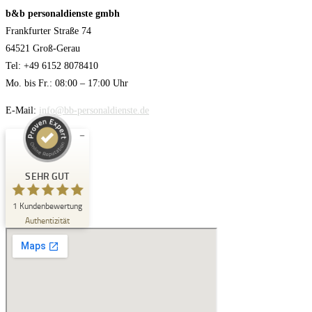
b&b personaldienste gmbh
Frankfurter Straße 74
64521 Groß-Gerau
Tel: +49 6152 8078410
Mo. bis Fr.: 08:00 – 17:00 Uhr
E-Mail:
info@bb-personaldienste.de
Kundenbewertungen und Erfahrungen zu
b&b personaldienste gmbh
SEHR GUT
SEHR GUT
%
100
1
Kundenbewertung
Authentizität
Empfehlungen auf
ProvenExpert.com
5,00
/
5,00
1
Bewertung auf ProvenExpert.com